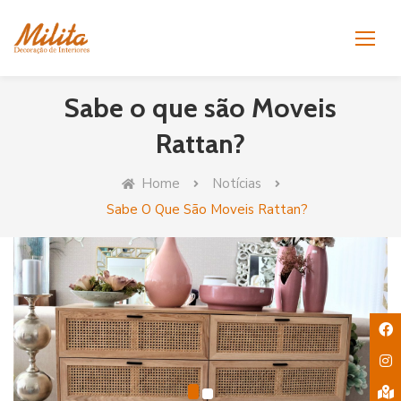
Skip
to
content
Sabe o que são Moveis
Rattan?
Home
Notícias
Sabe O Que São Moveis Rattan?