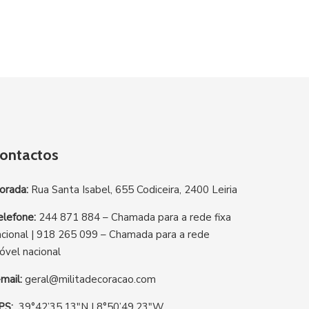
ontactos
orada:
Rua Santa Isabel, 655 Codiceira, 2400 Leiria
elefone:
244 871 884 – Chamada para a rede fixa
acional | 918 265 099 – Chamada para a rede
óvel nacional
-mail:
geral@militadecoracao.com
PS:
39°42’35.13″N | 8°50’49.23″W