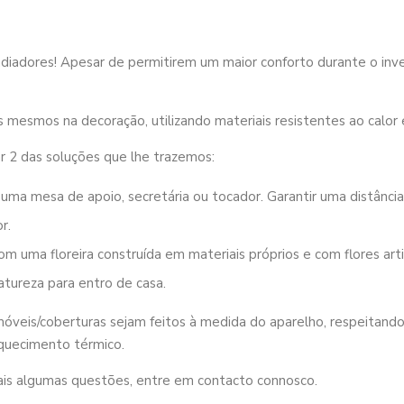
radiadores! Apesar de permitirem um maior conforto durante o inv
s mesmos na decoração, utilizando materiais resistentes ao calo
r 2 das soluções que lhe trazemos:
uma mesa de apoio, secretária ou tocador. Garantir uma distância
r.
com uma floreira construída em materiais próprios e com flores arti
atureza para entro de casa.
móveis/coberturas sejam feitos à medida do aparelho, respeitand
aquecimento térmico.
ais algumas questões, entre em contacto connosco.